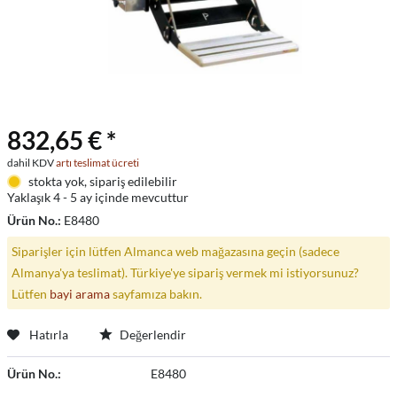
832,65 € *
dahil KDV
artı teslimat ücreti
stokta yok, sipariş edilebilir
Yaklaşık 4 - 5 ay içinde mevcuttur
Ürün No.:
E8480
Siparişler için lütfen Almanca web mağazasına geçin (sadece
Almanya'ya teslimat). Türkiye'ye sipariş vermek mi istiyorsunuz?
Lütfen
bayi arama
sayfamıza bakın.
Hatırla
Değerlendir
Ürün No.:
E8480