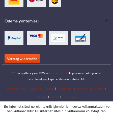
Ödeme yöntemleri
Vertrag widerrufen
* Tüm fiyatlara yasal KDV ve
teslimat ücreti
ile gerekirse farklı şekilde
belirtilmediyse, kapıda ödeme ücreti dahildir
İndirme alanı
Mağaza Bulucu
Bayi olun
Katalogları indirin
İletişim
Jobs
Konumlar
Bu internet sitesi gerekli teknik işlemler için çerez kullanmaktadır ve
hep kullanacaktır. Bu internet sitesinin kullanımını kolaylaştıran,