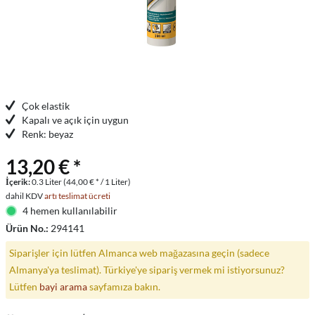
Çok elastik
Kapalı ve açık için uygun
Renk: beyaz
13,20 € *
İçerik:
0.3 Liter (44,00 € * / 1 Liter)
dahil KDV
artı teslimat ücreti
4 hemen kullanılabilir
Ürün No.:
294141
Siparişler için lütfen Almanca web mağazasına geçin (sadece
Almanya'ya teslimat). Türkiye'ye sipariş vermek mi istiyorsunuz?
Lütfen
bayi arama
sayfamıza bakın.