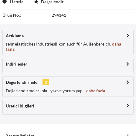
Hatırla
Değerlendir
Ürün No.:
294141
Açıklama
sehr elastisches Industriesilikon auch für Außenbereich.
daha
fazla
İndirilenler
Değerlendirmeler
0
Değerlendirmeleri oku, yaz ve yorum yap...
daha fazla
Üretici bilgileri
Benzer ürünler