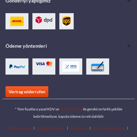
Gönderiyi yaptığımız
Ödeme yöntemleri
Vertrag widerrufen
* Tüm fiyatlara yasal KDV ve
teslimat ücreti
ile gerekirse farklı şekilde
belirtilmediyse, kapıda ödeme ücreti dahildir
İndirme alanı
Mağaza Bulucu
Bayi olun
Katalogları indirin