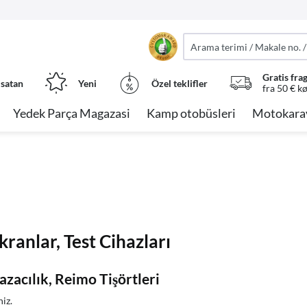
Gratis fra
 satan
Yeni
Özel teklifler
fra 50 € k
Yedek Parça Magazasi
Kamp otobüsleri
Motokara
Ekranlar, Test Cihazları
acılık, Reimo Tişörtleri
iz.