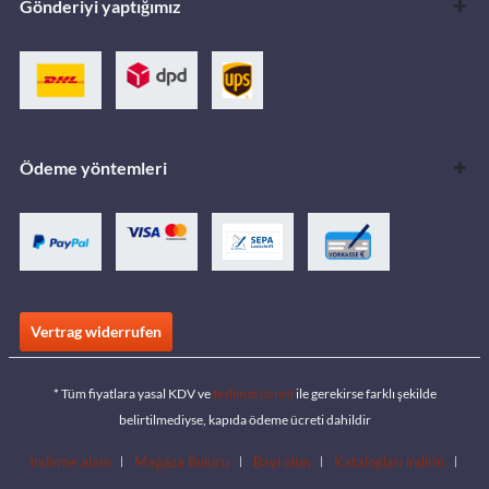
Gönderiyi yaptığımız
Ödeme yöntemleri
Vertrag widerrufen
* Tüm fiyatlara yasal KDV ve
teslimat ücreti
ile gerekirse farklı şekilde
belirtilmediyse, kapıda ödeme ücreti dahildir
İndirme alanı
Mağaza Bulucu
Bayi olun
Katalogları indirin