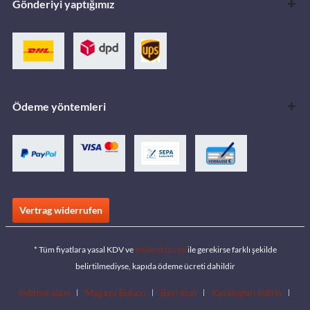
Gönderiyi yaptığımız
Ödeme yöntemleri
Vertrag widerrufen
* Tüm fiyatlara yasal KDV ve
teslimat ücreti
ile gerekirse farklı şekilde
belirtilmediyse, kapıda ödeme ücreti dahildir
İndirme alanı
Mağaza Bulucu
Bayi olun
Katalogları indirin