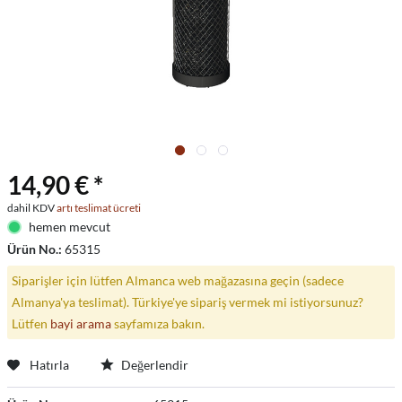
14,90 € *
dahil KDV
artı teslimat ücreti
hemen mevcut
Ürün No.:
65315
Siparişler için lütfen Almanca web mağazasına geçin (sadece
Almanya'ya teslimat). Türkiye'ye sipariş vermek mi istiyorsunuz?
Lütfen
bayi arama
sayfamıza bakın.
Hatırla
Değerlendir