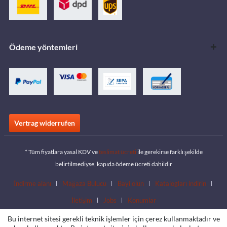
Ödeme yöntemleri
Vertrag widerrufen
* Tüm fiyatlara yasal KDV ve
teslimat ücreti
ile gerekirse farklı şekilde
belirtilmediyse, kapıda ödeme ücreti dahildir
İndirme alanı
Mağaza Bulucu
Bayi olun
Katalogları indirin
İletişim
Jobs
Konumlar
Bu internet sitesi gerekli teknik işlemler için çerez kullanmaktadır ve