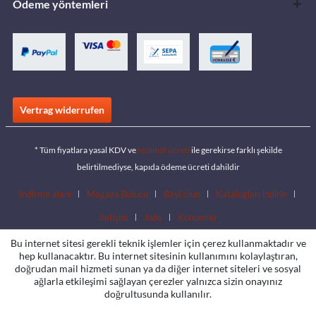
Ödeme yöntemleri
Vertrag widerrufen
* Tüm fiyatlara yasal KDV ve
teslimat ücreti
ile gerekirse farklı şekilde
belirtilmediyse, kapıda ödeme ücreti dahildir
İndirme alanı
Mağaza Bulucu
Bayi olun
Katalogları indirin
İletişim
Jobs
Konumlar
Bu internet sitesi gerekli teknik işlemler için çerez kullanmaktadır ve
hep kullanacaktır. Bu internet sitesinin kullanımını kolaylaştıran,
doğrudan mail hizmeti sunan ya da diğer internet siteleri ve sosyal
ağlarla etkileşimi sağlayan çerezler yalnızca sizin onayınız
doğrultusunda kullanılır.