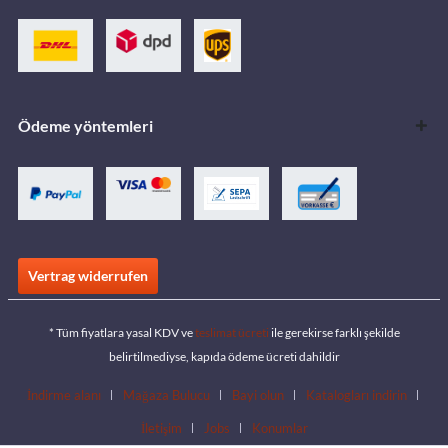
Ödeme yöntemleri
Vertrag widerrufen
* Tüm fiyatlara yasal KDV ve
teslimat ücreti
ile gerekirse farklı şekilde
belirtilmediyse, kapıda ödeme ücreti dahildir
İndirme alanı
Mağaza Bulucu
Bayi olun
Katalogları indirin
İletişim
Jobs
Konumlar