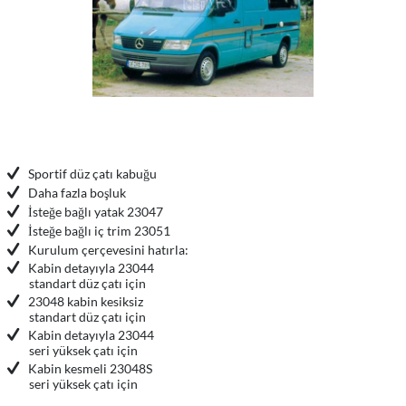
Sportif düz çatı kabuğu
Daha fazla boşluk
İsteğe bağlı yatak 23047
İsteğe bağlı iç trim 23051
Kurulum çerçevesini hatırla:
Kabin detayıyla 23044
standart düz çatı için
23048 kabin kesiksiz
standart düz çatı için
Kabin detayıyla 23044
seri yüksek çatı için
Kabin kesmeli 23048S
seri yüksek çatı için