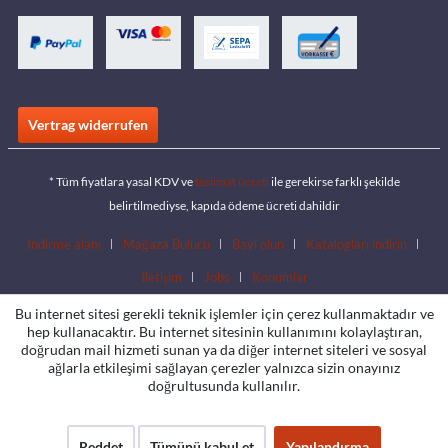
Vertrag widerrufen
* Tüm fiyatlara yasal KDV ve
teslimat ücreti
ile gerekirse farklı şekilde
belirtilmediyse, kapıda ödeme ücreti dahildir
İndirme alanı
Mağaza Bulucu
Bayi olun
Katalogları indirin
İletişim
Jobs
Konumlar
Bu internet sitesi gerekli teknik işlemler için çerez kullanmaktadır ve
hep kullanacaktır. Bu internet sitesinin kullanımını kolaylaştıran,
doğrudan mail hizmeti sunan ya da diğer internet siteleri ve sosyal
ağlarla etkileşimi sağlayan çerezler yalnızca sizin onayınız
doğrultusunda kullanılır.
Reddet
Tümünü kabul et
Yapılandırma