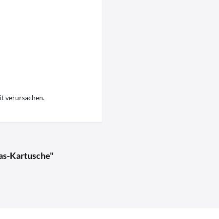
t verursachen.
as-Kartusche"