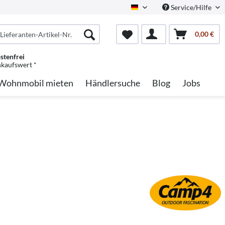
Service/Hilfe
German
0,00 €
stenfrei
nkaufswert *
Wohnmobil mieten
Händlersuche
Blog
Jobs