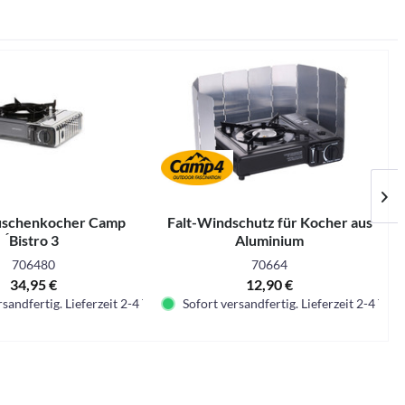
uschenkocher Camp
Falt-Windschutz für Kocher aus
́Bistro 3
Aluminium
Z
706480
70664
34,95 €
12,90 €
sandfertig. Lieferzeit 2-4 Tage.
Sofort versandfertig. Lieferzeit 2-4 Tage.