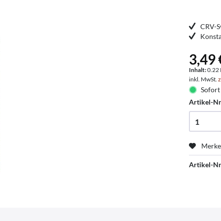
CRV-S
Konsta
3,49 
Inhalt:
0.22 
inkl. MwSt.
z
Sofort 
Artikel-Nr
Merk
Artikel-Nr