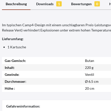
Beschreibung
Downloads
1
Bewertungen
0
H
Im typischen Camp4-Design mit einem unschlagbaren Preis-Leistungsve
Release Vent) verhindert Explosionen unter extrem hohen Temperatu
Lieferumfang:
1 Kartusche
Gas-Gemisch:
Butan
Inhalt:
220 g
Gewinde:
Ventil
Durchmesser:
Ø 6.5 cm
Höhe :
20 cm
Gefahreninformation: