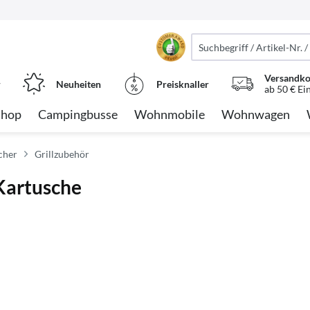
Versandko
r
Neuheiten
Preisknaller
ab 50 € Ei
Shop
Campingbusse
Wohnmobile
Wohnwagen
cher
Grillzubehör
Kartusche