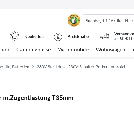
Versandko
r
Neuheiten
Preisknaller
ab 50 € Ei
Shop
Campingbusse
Wohnmobile
Wohnwagen
obile, Batterien
230V Steckdose, 230V Schalter Berker, Improjal
m m.Zugentlastung T35mm