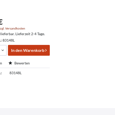
€
zgl. Versandkosten
lieferbar. Lieferzeit 2-4 Tage.
.:
83148L
In den
Warenkorb
en
Bewerten
.:
83148L