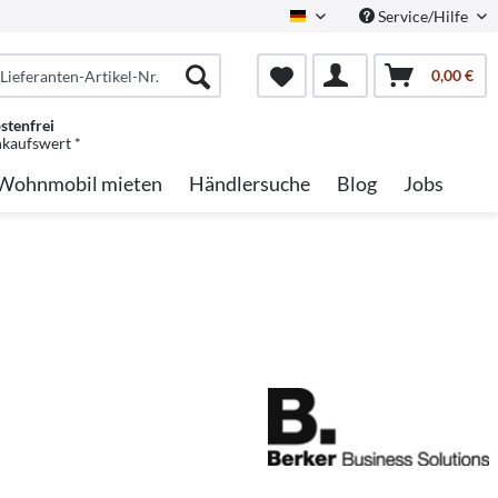
Service/Hilfe
German
0,00 €
stenfrei
nkaufswert *
Wohnmobil mieten
Händlersuche
Blog
Jobs