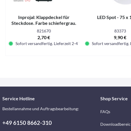
Inprojal: Klappdeckel für
LED Spot - 75 x
Steckdose. Farbe schiefergrau.
SB-verpackt
821670
83373
2,70 €
9,90 €
Sofort versandfertig. Lieferzeit 2-4 Tage.
Sofort versandfertig. 
Service Hotline
Shop Service
Bestellannahme und Auftragsbearbeitung:
FAQs
+49 6150 8662-310
Downloadbereic