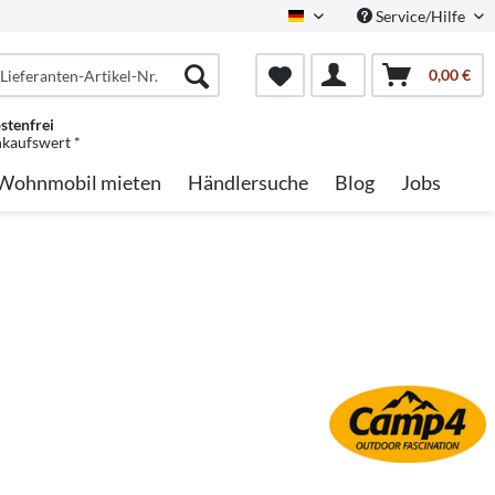
Service/Hilfe
German
0,00 €
stenfrei
nkaufswert *
Wohnmobil mieten
Händlersuche
Blog
Jobs