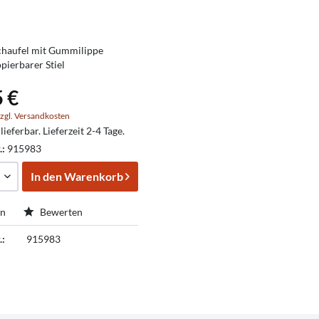
haufel mit Gummilippe
opierbarer Stiel
5 €
zgl. Versandkosten
lieferbar. Lieferzeit 2-4 Tage.
.:
915983
In den
Warenkorb
en
Bewerten
.:
915983