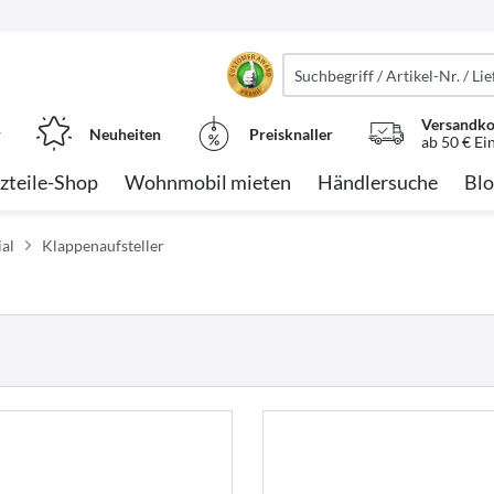
Versandko
r
Neuheiten
Preisknaller
ab 50 € Ei
zteile-Shop
Wohnmobil mieten
Händlersuche
Blo
al
Klappenaufsteller