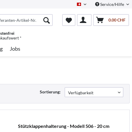
Service/Hilfe
Schweiz/Deutsch
0.00 CHF
stenfrei
nkaufswert *
g
Jobs
Sortierung:
Stützklappenhalterung - Modell 506 - 20 cm