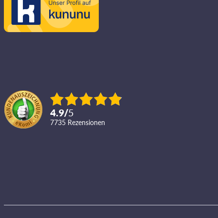
4.9
/
5
7735
Rezensionen