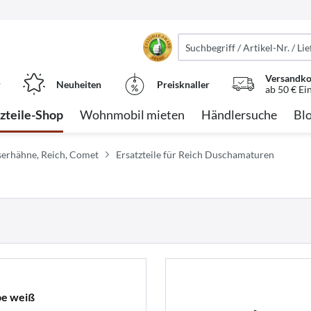
Versandko
r
Neuheiten
Preisknaller
ab 50 € Ei
tzteile-Shop
Wohnmobil mieten
Händlersuche
Bl
serhähne, Reich, Comet
Ersatzteile für Reich Duschamaturen
be weiß