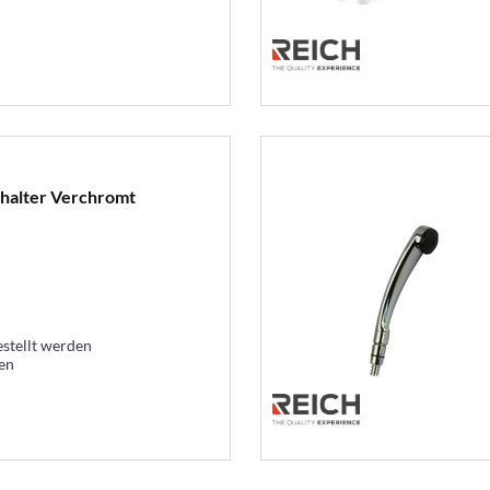
halter Verchromt
estellt werden
ten