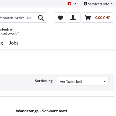
Service/Hilfe
Schweiz/Deutsch
0.00 CHF
stenfrei
nkaufswert *
og
Jobs
Sortierung:
Wandstange - Schwarz matt