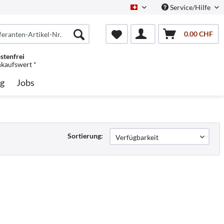
Service/Hilfe
Schweiz/Deutsch
0.00 CHF
stenfrei
nkaufswert *
g
Jobs
Sortierung: