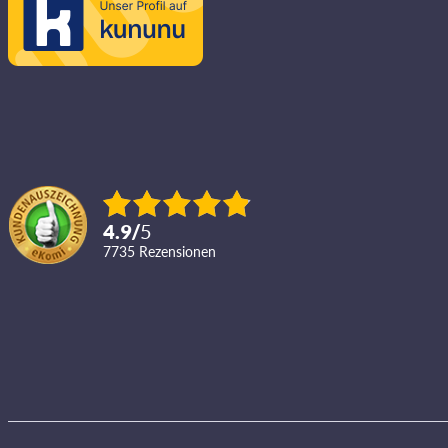
4.9
/
5
7735
Rezensionen