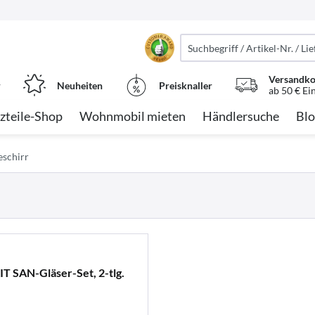
Versandko
r
Neuheiten
Preisknaller
ab 50 € Ei
zteile-Shop
Wohnmobil mieten
Händlersuche
Blo
eschirr
 SAN-Gläser-Set, 2-tlg.