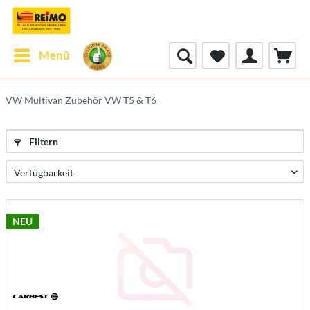
Menü
VW Multivan Zubehör VW T5 & T6
Filtern
NEU