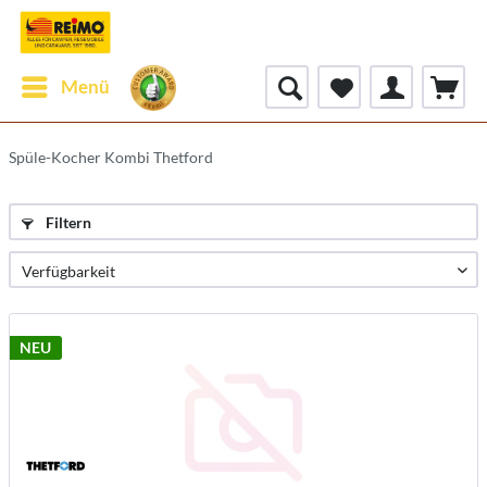
Menü
Spüle-Kocher Kombi Thetford
Filtern
NEU