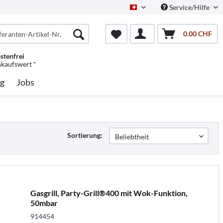
Service/Hilfe
Schweiz/Deutsch
0.00 CHF
stenfrei
nkaufswert *
g
Jobs
Sortierung:
Gasgrill, Party-Grill®400 mit Wok-Funktion,
50mbar
914454