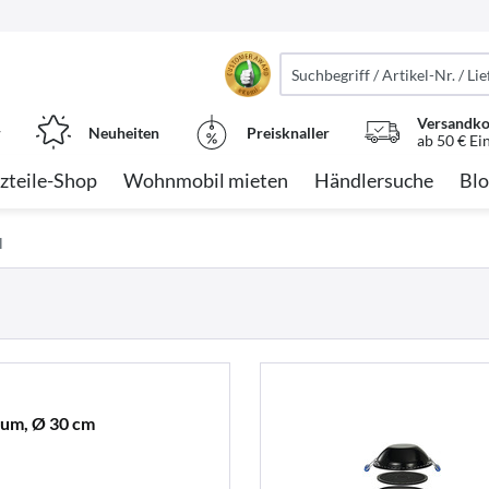
Versandko
r
Neuheiten
Preisknaller
ab 50 € Ei
zteile-Shop
Wohnmobil mieten
Händlersuche
Blo
l
ium, Ø 30 cm