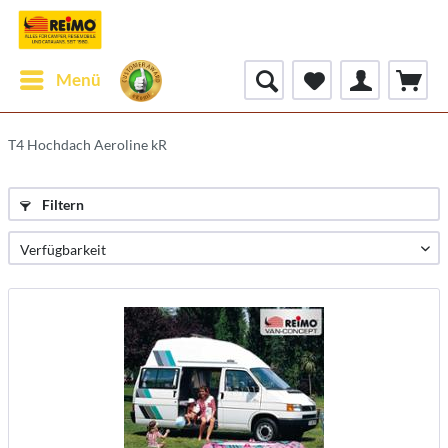
Menü
T4 Hochdach Aeroline kR
Filtern