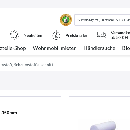
Versandko
r
Neuheiten
Preisknaller
ab 50 € Ei
zteile-Shop
Wohnmobil mieten
Händlersuche
Blo
mstoff, Schaumstoffzuschnitt
ca.350mm