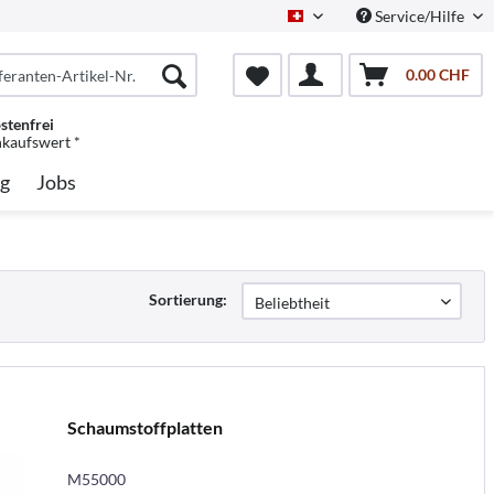
Service/Hilfe
Schweiz/Deutsch
0.00 CHF
stenfrei
nkaufswert *
g
Jobs
Sortierung:
Schaumstoffplatten
M55000