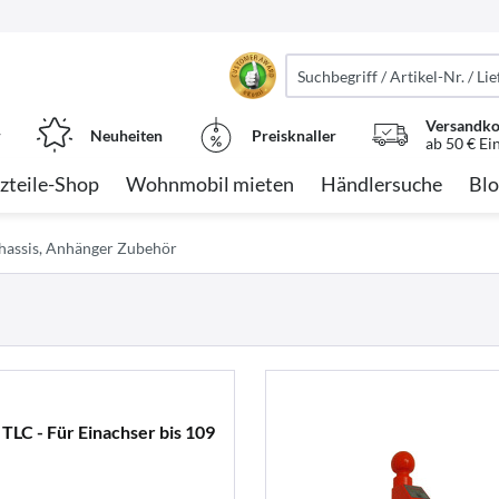
Versandko
r
Neuheiten
Preisknaller
ab 50 € Ei
zteile-Shop
Wohnmobil mieten
Händlersuche
Blo
hassis, Anhänger Zubehör
 TLC - Für Einachser bis 109