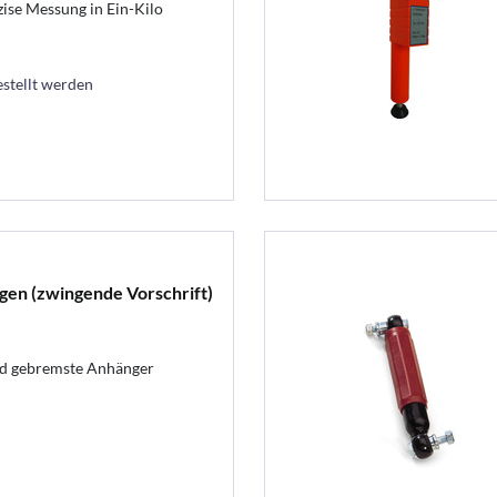
ise Messung in Ein-Kilo
estellt werden
gen (zwingende Vorschrift)
nd gebremste Anhänger