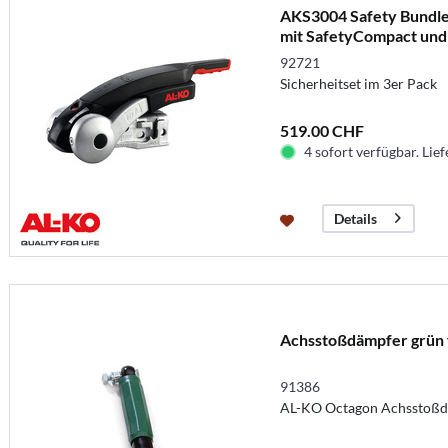
AKS3004 Safety Bundle 
mit SafetyCompact und 
92721
Sicherheitset im 3er Pack
519.00 CHF
4 sofort verfügbar. Lief
Details
Achsstoßdämpfer grün 
91386
AL-KO Octagon Achsstoßd