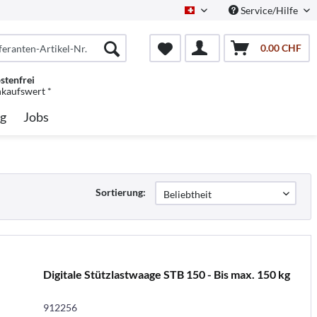
Service/Hilfe
Schweiz/Deutsch
0.00 CHF
stenfrei
nkaufswert *
g
Jobs
Sortierung:
Digitale Stützlastwaage STB 150 - Bis max. 150 kg
912256