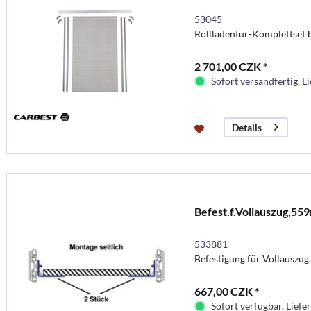
53045
Rollladentür-Komplettset 
2 701,00 CZK *
Sofort versandfertig. Li
Details
Befest.f.Vollauszug,5
533881
Befestigung für Vollauszu
667,00 CZK *
Sofort verfügbar. Liefer