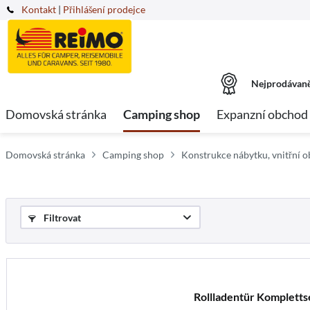
Kontakt
|
Přihlášení prodejce
Nejprodávaně
Domovská stránka
Camping shop
Expanzní obchod
Domovská stránka
Camping shop
Konstrukce nábytku, vnitřní o
Filtrovat
Rollladentür Kompletts