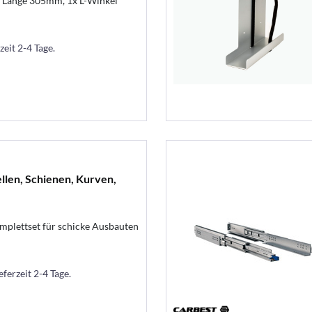
g, Länge 305mm, 1x L-Winkel
zeit 2-4 Tage.
ellen, Schienen, Kurven,
plettset für schicke Ausbauten
eferzeit 2-4 Tage.