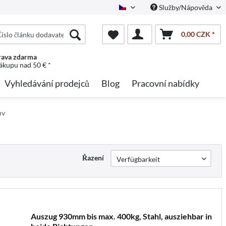
Služby/Nápověda
Czech
0,00 CZK *
ava zdarma
nákupu nad 50 € *
Vyhledávání prodejců
Blog
Pracovní nabídky
uv
Řazení
Auszug 930mm bis max. 400kg, Stahl, ausziehbar in