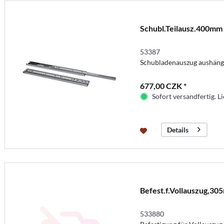
Schubl.Teilausz.400mm
53387
Schubladenauszug aushän
677,00 CZK *
Sofort versandfertig. Li
Details
Befest.f.Vollauszug,3
533880