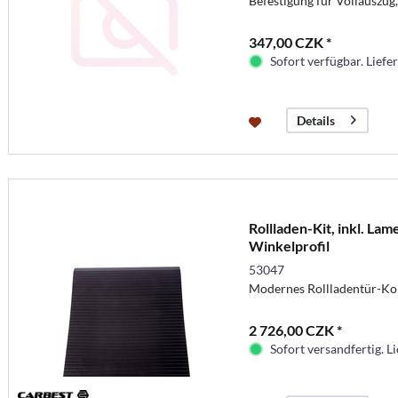
Befestigung für Vollauszu
347,00 CZK *
Sofort verfügbar. Liefer
Details
Rollladen-Kit, inkl. Lam
Winkelprofil
53047
Modernes Rollladentür-Kom
2 726,00 CZK *
Sofort versandfertig. Li