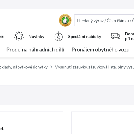
Dopr
jší
Novinky
Speciální nabídky
při 
Prodejna náhradních dílů
Pronájem obytného vozu
bklady, nábytkové úchytky
Vysunutí zásuvky, zásuvková lišta, plný výs
et