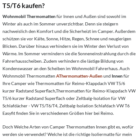
T5/T6 kaufen?
Wohnmobil Thermomatten
für Innen und Außen sind sowohl im
Winter als auch im Sommer unverzichtbar. Denn sie steigern
nachweislich den Komfort und die Sicherheizt im Camper. Außerdem
schützen sie vor Kälte, Sonne, Hitze, Regen, Schnee und neugierigen
Blicken. Darüber hinaus verhindern sie im Winter den Verlust von
Wärme. Im Sommer vermindern sie die Sonneneinstrahlung durch die
Fahrerhausscheiben. Zudem verhindern die lästige Bildung von
Kondenswasser an den Scheiben im Wohnmobil Fahrerhaus. Auch
Wohnmobil Thermomatten
AThermomatten-Außen
und
Innen
für
Ihre Camper wie Thermomatten für Reimo-Klappdach
VW T5/6
kurzer
Radstand Superflach
,Thermomatten für Reimo-Klappdach
VW
T5/6 kurzer Radstand Superflach
oder Zeltbalg-Isolation
für VW
Schlafdächer - VW T5/T6/T4, Zeltbalg-Isolation Schlafdach
VW T6
Easyfit
finden Sie in verschiedenen Größen hier bei Reimo.
Doch Welche Arten von Camper Thermomatten Innen gibt es, wofür
werden sie verwendet? Welche ist die richtige Isoliermatte für mein