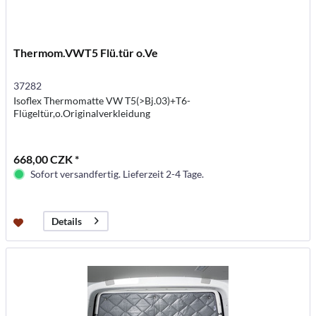
Thermom.VWT5 Flü.tür o.Ve
37282
Isoflex Thermomatte VW T5(>Bj.03)+T6-
Flügeltür,o.Originalverkleidung
668,00 CZK *
Sofort versandfertig. Lieferzeit 2-4 Tage.
Details