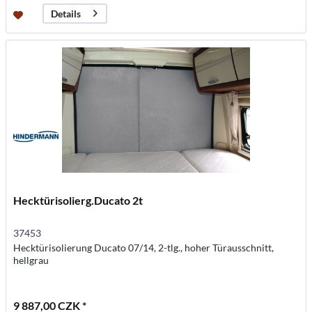
Details
Hecktürisolierg.Ducato 2t
37453
Hecktürisolierung Ducato 07/14, 2-tlg., hoher Türausschnitt,
hellgrau
9 887,00 CZK *