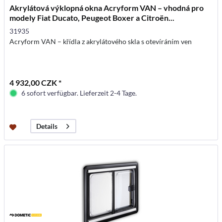
Akrylátová výklopná okna Acryform VAN – vhodná pro
modely Fiat Ducato, Peugeot Boxer a Citroën...
31935
Acryform VAN – křídla z akrylátového skla s otevíráním ven
4 932,00 CZK *
6 sofort verfügbar. Lieferzeit 2-4 Tage.
Details