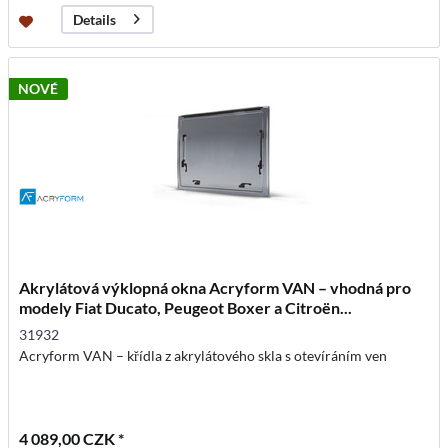
Details
NOVÉ
Akrylátová výklopná okna Acryform VAN – vhodná pro
modely Fiat Ducato, Peugeot Boxer a Citroën...
31932
Acryform VAN – křídla z akrylátového skla s otevíráním ven
4 089,00 CZK *