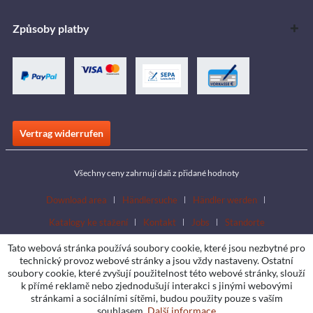
Způsoby platby
Vertrag widerrufen
Všechny ceny zahrnují daň z přidané hodnoty
Download area
Händlersuche
Händler werden
Katalogy ke stažení
Kontakt
Jobs
Standorte
Tato webová stránka používá soubory cookie, které jsou nezbytné pro
technický provoz webové stránky a jsou vždy nastaveny. Ostatní
soubory cookie, které zvyšují použitelnost této webové stránky, slouží
k přímé reklamě nebo zjednodušují interakci s jinými webovými
stránkami a sociálními sítěmi, budou použity pouze s vaším
souhlasem.
Další informace