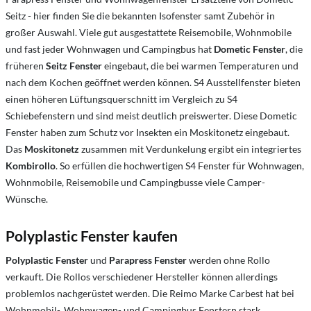
Seitz - hier finden Sie die bekannten Isofenster samt Zubehör in
großer Auswahl. Viele gut ausgestattete Reisemobile, Wohnmobile
und fast jeder Wohnwagen und Campingbus hat
Dometic Fenster
, die
früheren
Seitz Fenster
eingebaut, die bei warmen Temperaturen und
nach dem Kochen geöffnet werden können. S4 Ausstellfenster bieten
einen höheren Lüftungsquerschnitt im Vergleich zu S4
Schiebefenstern und sind meist deutlich preiswerter. Diese Dometic
Fenster haben zum Schutz vor Insekten ein Moskitonetz eingebaut.
Das
Moskitonetz
zusammen mit Verdunkelung ergibt ein integriertes
Kombirollo
. So erfüllen die hochwertigen S4 Fenster für Wohnwagen,
Wohnmobile, Reisemobile und Campingbusse viele Camper-
Wünsche.
Polyplastic Fenster kaufen
Polyplastic Fenster
und
Parapress Fenster
werden ohne Rollo
verkauft. Die Rollos verschiedener Hersteller können allerdings
problemlos nachgerüstet werden. Die Reimo Marke Carbest hat bei
Wohnmobil-, Wohnwagen- und Campingbus Fenstern stark