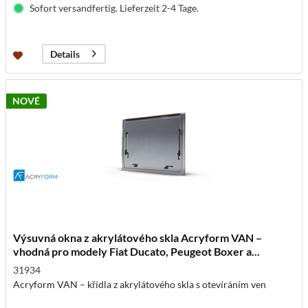
Sofort versandfertig. Lieferzeit 2-4 Tage.
Details
NOVÉ
Výsuvná okna z akrylátového skla Acryform VAN –
vhodná pro modely Fiat Ducato, Peugeot Boxer a...
31934
Acryform VAN – křídla z akrylátového skla s otevíráním ven