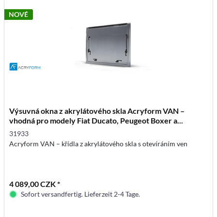
NOVÉ
Výsuvná okna z akrylátového skla Acryform VAN –
vhodná pro modely Fiat Ducato, Peugeot Boxer a...
31933
Acryform VAN – křídla z akrylátového skla s otevíráním ven
4 089,00 CZK *
Sofort versandfertig. Lieferzeit 2-4 Tage.