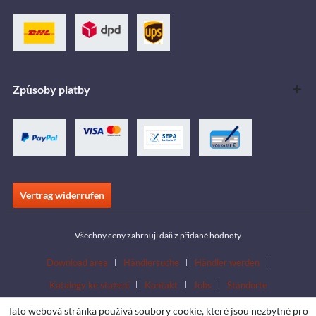
Způsoby platby
Vertrag widerrufen
Všechny ceny zahrnují daň z přidané hodnoty
Download area
Händlersuche
Händler werden
Katalogy ke stažení
Kontakt
Jobs
Standorte
Tato webová stránka používá soubory cookie, které jsou nezbytné pro