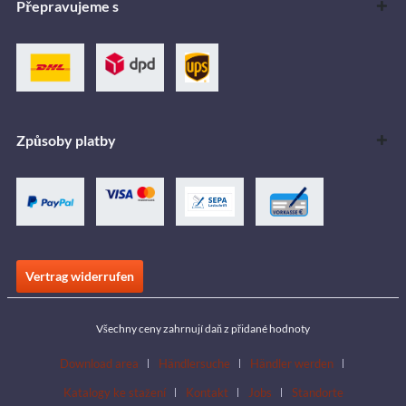
Přepravujeme s
Způsoby platby
Vertrag widerrufen
Všechny ceny zahrnují daň z přidané hodnoty
Download area
Händlersuche
Händler werden
Katalogy ke stažení
Kontakt
Jobs
Standorte