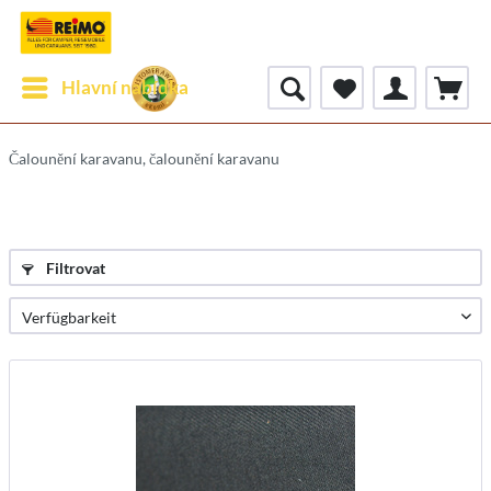
Hlavní nabídka
Čalounění karavanu, čalounění karavanu
Filtrovat