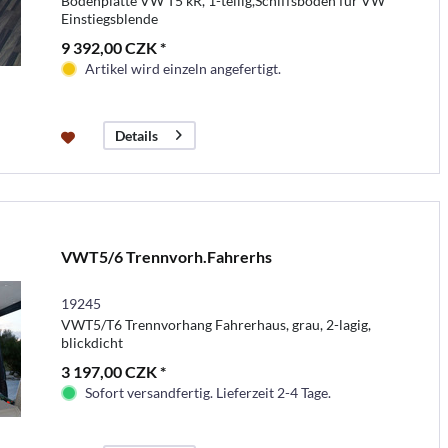
Bodenplatte VW T5 kR, 1-teilig,Schiffsboden für VW
Einstiegsblende
9 392,00 CZK *
Artikel wird einzeln angefertigt.
Details
VWT5/6 Trennvorh.Fahrerhs
19245
VWT5/T6 Trennvorhang Fahrerhaus, grau, 2-lagig,
blickdicht
3 197,00 CZK *
Sofort versandfertig. Lieferzeit 2-4 Tage.