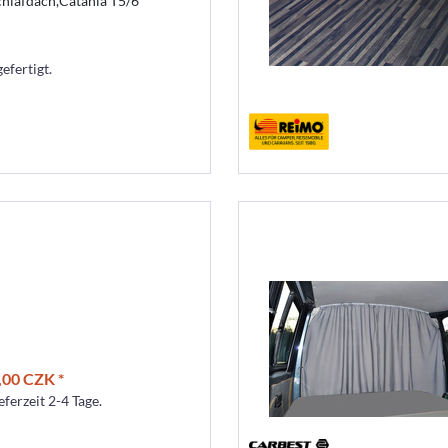
chlafdach,Catania T5/6
efertigt.
,00 CZK *
eferzeit 2-4 Tage.