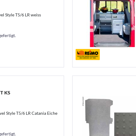
el Style T5/6 LR weiss
efertigt.
FT KS
vel Style T5/6 LR Catania Eiche
efertigt.