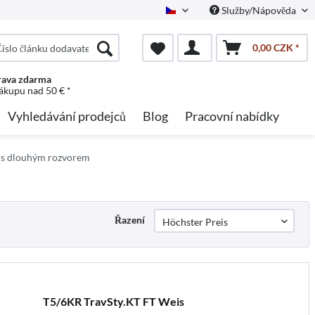
Služby/Nápověda
Czech
0,00 CZK *
ava zdarma
nákupu nad 50 € *
Vyhledávání prodejců
Blog
Pracovní nabídky
e s dlouhým rozvorem
Řazení
T5/6KR TravSty.KT FT Weis