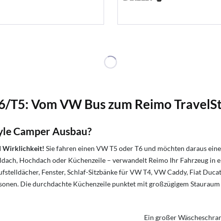
/T5: Vom VW Bus zum Reimo TravelSty
tyle Camper Ausbau?
 Wirklichkeit!
Sie fahren einen VW T5 oder T6 und möchten daraus einen
lldach, Hochdach oder Küchenzeile – verwandelt Reimo Ihr Fahrzeug in 
telldächer, Fenster, Schlaf-Sitzbänke für VW T4, VW Caddy, Fiat Ducato
Personen. Die durchdachte Küchenzeile punktet mit großzügigem Stauraum
Ein großer Wäscheschran