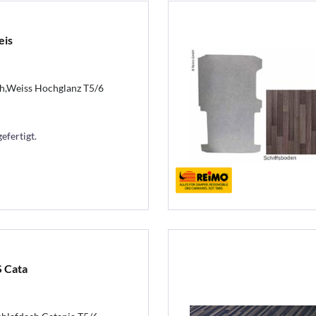
eis
h,Weiss Hochglanz T5/6
efertigt.
 Cata