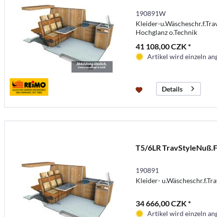
190891W
Kleider-u.Wäscheschr.f.Trav
Hochglanz o.Technik
41 108,00 CZK *
Artikel wird einzeln ang
Details
T5/6LR TravStyleNuß.
190891
Kleider- u.Wäscheschr.f.Tra
34 666,00 CZK *
Artikel wird einzeln ang