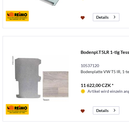
Details
Bodenpl.T5LR 1-tlg Tess
10537120
Bodenplatte VW T5 lR, 1-tei
11 622,00 CZK *
Artikel wird einzeln ang
Details