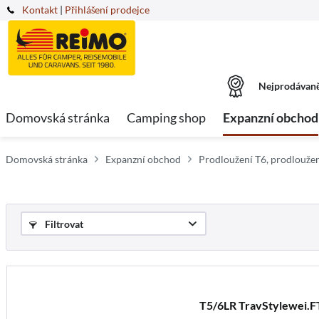
Kontakt
|
Přihlášení prodejce
Nejprodávaně
Domovská stránka
Camping shop
Expanzní obchod
Domovská stránka
Expanzní obchod
Prodloužení T6, prodlouže
Filtrovat
T5/6LR TravStylewei.F