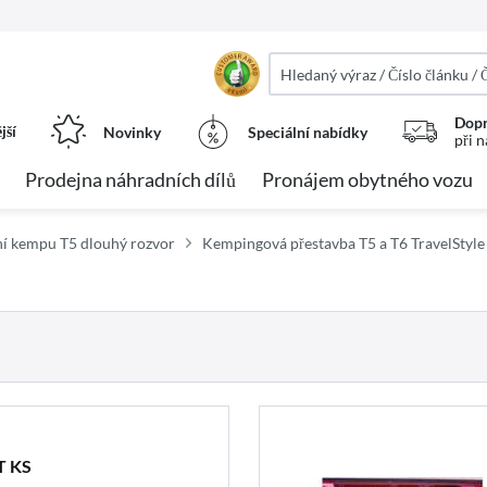
Dopr
jší
Novinky
Speciální nabídky
při 
Prodejna náhradních dílů
Pronájem obytného vozu
ní kempu T5 dlouhý rozvor
Kempingová přestavba T5 a T6 TravelStyl
T KS