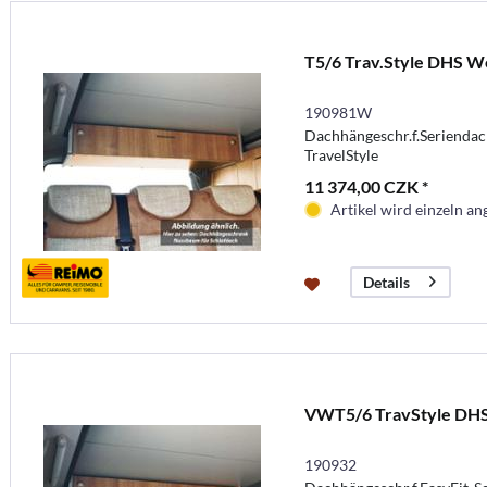
T5/6 Trav.Style DHS W
190981W
Dachhängeschr.f.Seriendac
TravelStyle
11 374,00 CZK *
Artikel wird einzeln ang
Details
VWT5/6 TravStyle DHS
190932