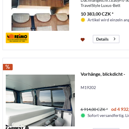
Dachhängeschr.f.EasyFit-S
TravelStyle Luxus-Bett
10 383,00 CZK *
Artikel wird einzeln ang
Details
Vorhänge, blickdicht -
M19202
od 4 932
6 914,00 CZK *
Sofort versandfertig. Li