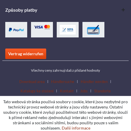
Způsoby platby
Vertrag widerrufen
Všechny ceny zahrnují daň z přidané hodnoty
Download area
Händlersuche
Händler werden
Katalogy ke stažení
Kontakt
Jobs
Standorte
Tato webová stránka používá soubory cookie, které jsou nezbytné pro
technický provoz webové stránky a jsou vždy nastaveny. Ostatní
soubory cookie, které zvyšují použitelnost této webové stránky, slouží
k přímé reklamě nebo zjednodušují interakci s jinými webovými
stránkami a sociálními sítěmi, budou použity pouze s vaším
souhlasem.
Další informace