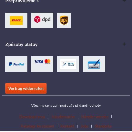
Přepravujeme s
Způsoby platby
Vertrag widerrufen
Všechny ceny zahrnují daň z přidané hodnoty
Download area
Händlersuche
Händler werden
Katalogy ke stažení
Kontakt
Jobs
Standorte