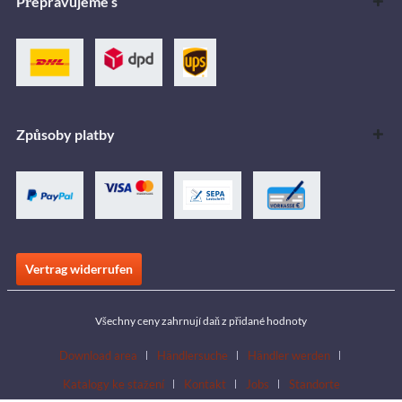
Přepravujeme s
Způsoby platby
Vertrag widerrufen
Všechny ceny zahrnují daň z přidané hodnoty
Download area
Händlersuche
Händler werden
Katalogy ke stažení
Kontakt
Jobs
Standorte