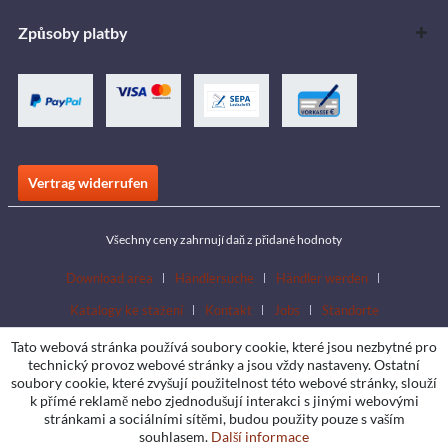
Způsoby platby
Vertrag widerrufen
Všechny ceny zahrnují daň z přidané hodnoty
Download area
Händlersuche
Händler werden
Katalogy ke stažení
Kontakt
Jobs
Standorte
Tato webová stránka používá soubory cookie, které jsou nezbytné pro
technický provoz webové stránky a jsou vždy nastaveny. Ostatní
soubory cookie, které zvyšují použitelnost této webové stránky, slouží
k přímé reklamě nebo zjednodušují interakci s jinými webovými
stránkami a sociálními sítěmi, budou použity pouze s vaším
souhlasem.
Další informace