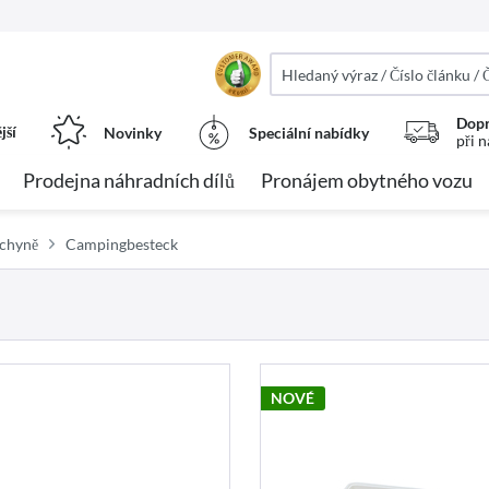
Dopr
jší
Novinky
Speciální nabídky
při 
Prodejna náhradních dílů
Pronájem obytného vozu
uchyně
Campingbesteck
NOVÉ