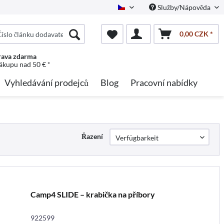
Služby/Nápověda
Czech
0,00 CZK *
ava zdarma
nákupu nad 50 € *
Vyhledávání prodejců
Blog
Pracovní nabídky
Řazení
Camp4 SLIDE – krabička na příbory
922599