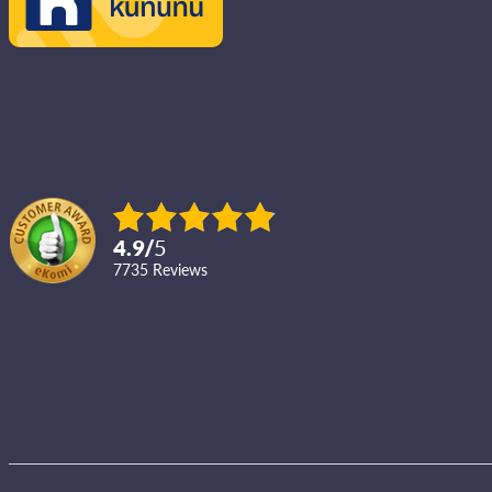
4.9
/
5
7735
reviews