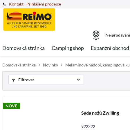
Kontakt
|
Přihlášení prodejce
Nejprodávaně
Domovská stránka
Camping shop
Expanzní obchod
Domovská stránka
Novinky
Melaminové nádobí, kempingová k
Filtrovat
NOVÉ
Sada nožů Zwilling
922322