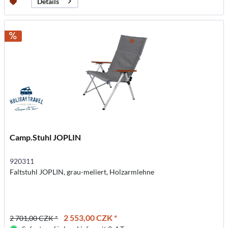
Details
Camp.Stuhl JOPLIN
920311
Faltstuhl JOPLIN, grau-meliert, Holzarmlehne
2 553,00 CZK *
2 701,00 CZK *