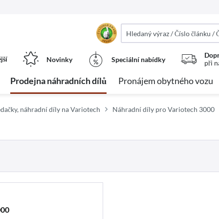
Dopr
jší
Novinky
Speciální nabídky
při 
Prodejna náhradních dílů
Pronájem obytného vozu
edačky, náhradní díly na Variotech
Náhradní díly pro Variotech 3000
000