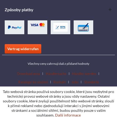
Způsoby platby
Vertrag widerrufen
Všechny ceny zahrnují daň z přidané hodnoty
Download area
Händlersuche
Händler werden
Katalogy ke stažení
Kontakt
Jobs
Standorte
Tato webová stránka používá soubory cookie, které jsou nezbytné pro
technický provoz webové stránky a jsou vždy nastaveny. Ostatní
soubory cookie, které zvyšují použitelnost této webové stránky, slouží
k přímé reklamě nebo zjednodušují interakci s jinými webovými
stránkami a sociálními sítěmi, budou použity pouze s vaším
souhlasem.
Další informace