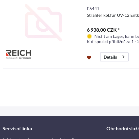
E6441
Strahler kpl.für UV-12 En
6 938,00 CZK *
Nicht am Lager, kann b
K dispozici přibližně za 1 -
Details
Servisní linka
Obchodní služ