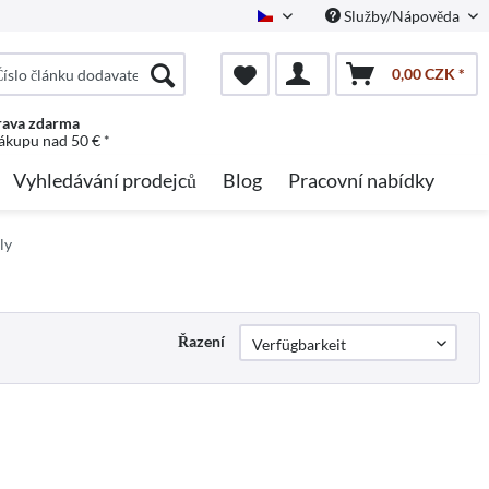
Služby/Nápověda
Czech
0,00 CZK *
ava zdarma
nákupu nad 50 € *
Vyhledávání prodejců
Blog
Pracovní nabídky
ly
Řazení