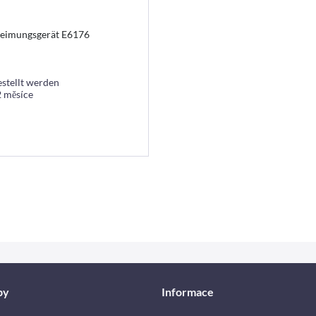
tkeimungsgerät E6176
estellt werden
 2 měsíce
by
Informace