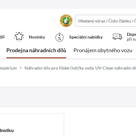
Dopr
jší
Novinky
Speciální nabídky
při 
Prodejna náhradních dílů
Pronájem obytného vozu
 impérium
Náhradní díly pro říšské čističky vody, UV-Clean náhradní dí
ednotku