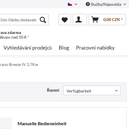
Služby/Nápověda
Czech
0,00 CZK *
ava zdarma
nákupu nad 50 € *
Vyhledávání prodejců
Blog
Pracovní nabídky
Brano Breeze IV 2,7Kw
Řazení
Manuelle Bedieneinheit