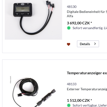
48130
Digitale Bedieneinheit für 
Alfa
3 692,00 CZK *
Sofort versandfertig. Li
Details
Temperaturanzeiger ex
48133
Externer Temperaturanzei
1 512,00 CZK *
Sofort verfügbar. Liefer