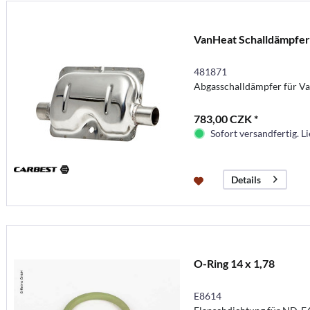
VanHeat Schalldämpfer
481871
Abgasschalldämpfer für 
783,00 CZK *
Sofort versandfertig. Li
Details
O-Ring 14 x 1,78
E8614