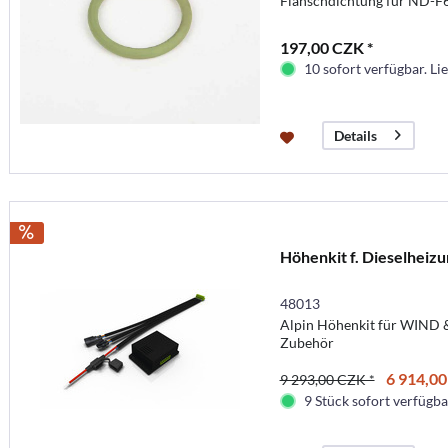
Flanschdichtung für ND-F
197,00 CZK *
10 sofort verfügbar. Lie
Details
Höhenkit f. Dieselheizu
48013
Alpin Höhenkit für WIND &
Zubehör
6 914,00
9 293,00 CZK *
9 Stück sofort verfügbar