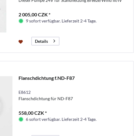
Diesel Pumpe 24V für Standheizung Breeze/Wind III/IV
2 005,00 CZK *
9 sofort verfügbar. Lieferzeit 2-4 Tage.
Details
Flanschdichtung f.ND-F87
E8612
Flanschdichtung für ND-F87
558,00 CZK *
6 sofort verfügbar. Lieferzeit 2-4 Tage.