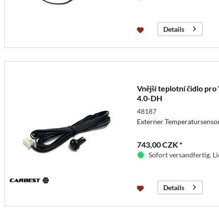
Details
Vnější teplotní čidlo p
4.0-DH
48187
Externer Temperatursenso
743,00 CZK *
Sofort versandfertig. Li
Details