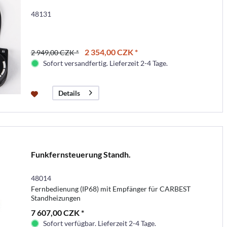
48131
2 354,00 CZK *
2 949,00 CZK *
Sofort versandfertig. Lieferzeit 2-4 Tage.
Details
Funkfernsteuerung Standh.
48014
Fernbedienung (IP68) mit Empfänger für CARBEST
Standheizungen
7 607,00 CZK *
Sofort verfügbar. Lieferzeit 2-4 Tage.