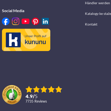
Händler werden
Social Media
Katalogy ke staž
Kontakt
4.9
/
5
7735
reviews