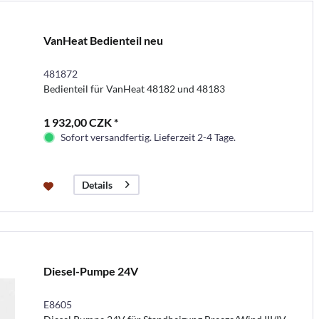
VanHeat Bedienteil neu
481872
Bedienteil für VanHeat 48182 und 48183
1 932,00 CZK *
Sofort versandfertig. Lieferzeit 2-4 Tage.
Details
Diesel-Pumpe 24V
E8605