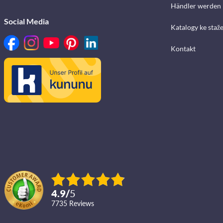
Händler werden
Social Media
Katalogy ke staž
Kontakt
4.9
/
5
7735
reviews