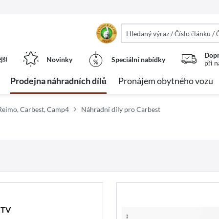
Dopr
jší
Novinky
Speciální nabídky
při 
Prodejna náhradních dílů
Pronájem obytného vozu
 Reimo, Carbest, Camp4
Náhradní díly pro Carbest
 TV