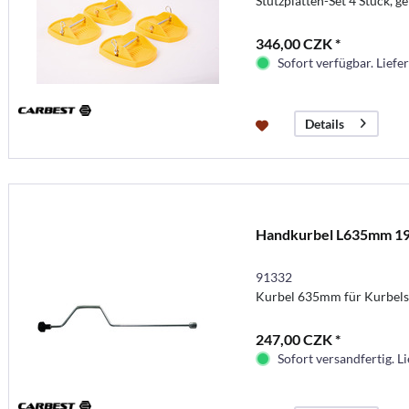
Stützplatten-Set 4 Stück, ge
346,00 CZK *
Sofort verfügbar. Liefer
Details
Handkurbel L635mm 
91332
Kurbel 635mm für Kurbels
247,00 CZK *
Sofort versandfertig. Li