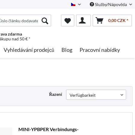
Služby/Nápověda
Czech
0,00 CZK *
ava zdarma
nákupu nad 50 € *
Vyhledávání prodejců
Blog
Pracovní nabídky
Řazení
MINI-YPBPER Verbindungs-