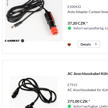
E100432
Auto Adapter Carbest Sma
37,20 CZK *
Sofort versandfertig. Li
Details
AC Anschlusskabel Küh
E7913
AC Anschlusskabel für Kü
271,00 CZK *
Sofort verfügbar. Liefer