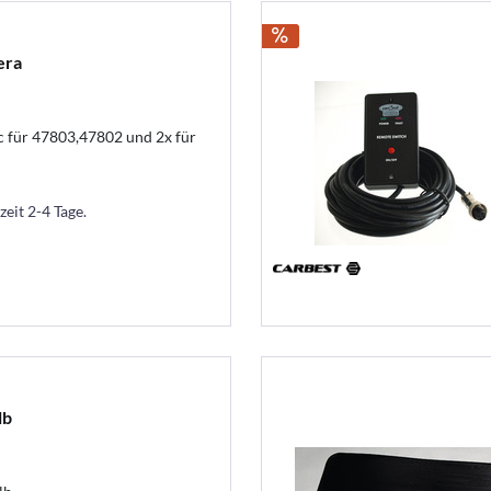
era
 für 47803,47802 und 2x für
zeit 2-4 Tage.
lb