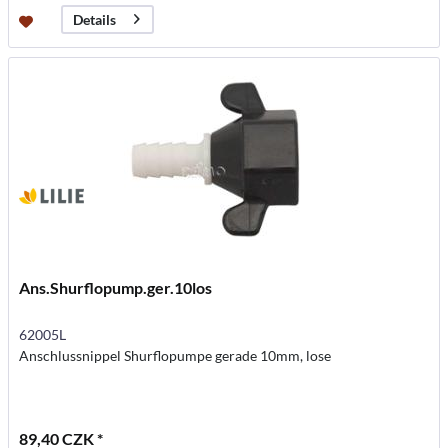
Details
Ans.Shurflopump.ger.10los
62005L
Anschlussnippel Shurflopumpe gerade 10mm, lose
89,40 CZK *