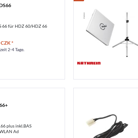
HDS66
DS 66 für HDZ 60/HDZ 66
 CZK *
zeit 2-4 Tage.
166+
66 plus inkl.BAS
.WLAN Ad