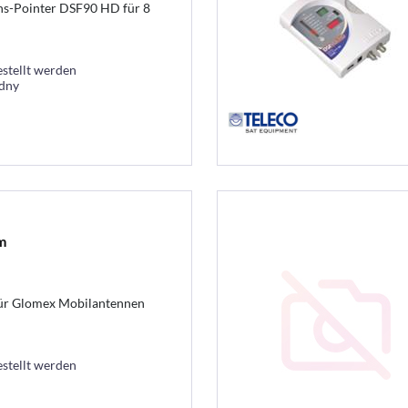
ons-Pointer DSF90 HD für 8
estellt werden
ýdny
m
für Glomex Mobilantennen
estellt werden