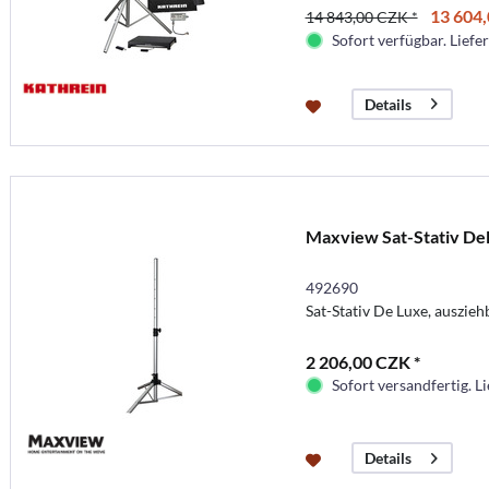
13 604,
14 843,00 CZK *
Sofort verfügbar. Liefer
Details
Maxview Sat-Stativ De
492690
Sat-Stativ De Luxe, auszi
2 206,00 CZK *
Sofort versandfertig. Li
Details