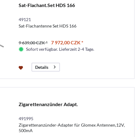
Sat-Flachant.Set HDS 166
49121
Sat-Flachantenne Set HDS 166
7 972,00 CZK *
9 639,00 CZK *
Sofort verfügbar. Lieferzeit 2-4 Tage.
Details
Zigarettenanzünder Adapt.
491995
Zigarettenanzünder-Adapter für Glomex Antennen,12V,
500mA