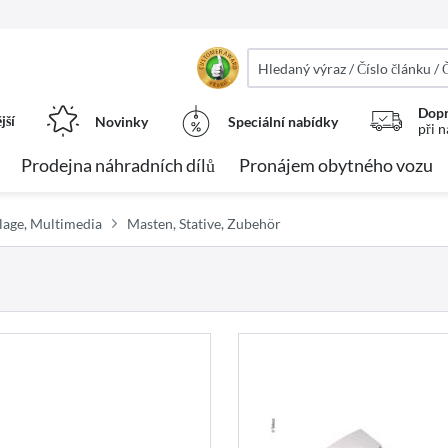
Dopr
jší
Novinky
Speciální nabídky
při 
Prodejna náhradních dílů
Pronájem obytného vozu
lage, Multimedia
Masten, Stative, Zubehör