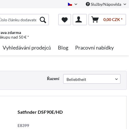
Služby/Nápověda
Czech
0,00 CZK *
ava zdarma
nákupu nad 50 € *
Vyhledávání prodejců
Blog
Pracovní nabídky
Řazení
Satfinder DSF90E/HD
E8399