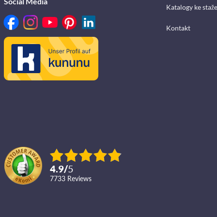
Social Media
Katalogy ke staž
Kontakt
4.9
/
5
7733
reviews