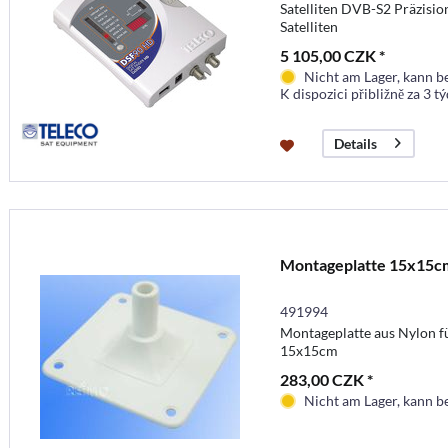
Satelliten DVB-S2 Präzisi
Satelliten
5 105,00 CZK *
Nicht am Lager, kann b
K dispozici přibližně za 3 t
Details
Montageplatte 15x15c
491994
Montageplatte aus Nylon 
15x15cm
283,00 CZK *
Nicht am Lager, kann b