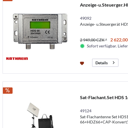
Anzeige-u.Steuerger.
49092
Anzeige- u.Steuergerät H
2 622,00
2 949,00 CZK *
Sofort verfügbar. Liefer
Details
Sat-Flachant.Set HDS 
49124
Sat-Flachantenne Set HDS1
66+HDZ66+CAP-Konvert