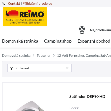
Kontakt
|
Přihlášení prodejce
Nejprodávaně
Domovská stránka
Camping shop
Expanzní obchod
Domovská stránka
Topseller
12 Volt Fernseher, Camping Sat-An
Filtrovat
Satfinder DSF90 HD
E6688