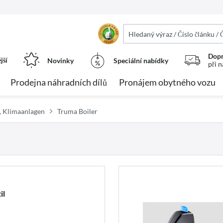
Dopr
jší
Novinky
Speciální nabídky
při 
Prodejna náhradních dílů
Pronájem obytného vozu
, Klimaanlagen
Truma Boiler
il