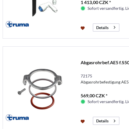
1 413,00 CZK *
Sofort versandfertig. Li
Details
Abgasrohrbef.AE5 f.S5
72175
Abgasrohrbefestigung AE5
569,00 CZK *
Sofort versandfertig. Li
Details