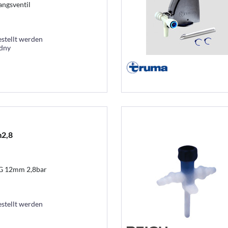
angsventil
estellt werden
ýdny
m2,8
 JG 12mm 2,8bar
estellt werden