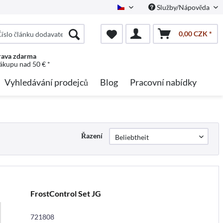
Služby/Nápověda
Czech
0,00 CZK *
ava zdarma
nákupu nad 50 € *
Vyhledávání prodejců
Blog
Pracovní nabídky
Řazení
FrostControl Set JG
721808