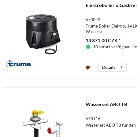
Elektroboiler o.Gasbre
670042
Truma Boiler Elektro, 14 Li
Wasserset
14 371,00 CZK *
10 sofort verfügbar. Lie
Details
Wasserset ABO TB
670116
Wasserset ABO TB für den 