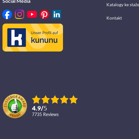
Social Media
Katalogy ke staž
Kontakt
4.9
/
5
7735
reviews