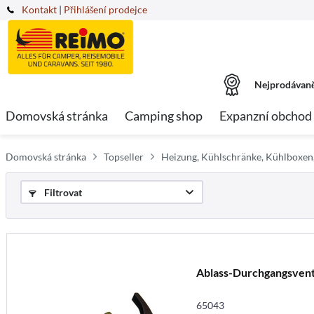
Kontakt
|
Přihlášení prodejce
Nejprodávaně
Domovská stránka
Camping shop
Expanzní obchod
Domovská stránka
Topseller
Heizung, Kühlschränke, Kühlboxen
Filtrovat
Ablass-Durchgangsvent
65043