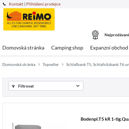
Kontakt
|
Přihlášení prodejce
Nejprodávaně
Domovská stránka
Camping shop
Expanzní obchod
Domovská stránka
Topseller
Schlafbank T5, Schlafsitzbank T6 
Filtrovat
Bodenpl.T5 kR 1-tlg.Qu