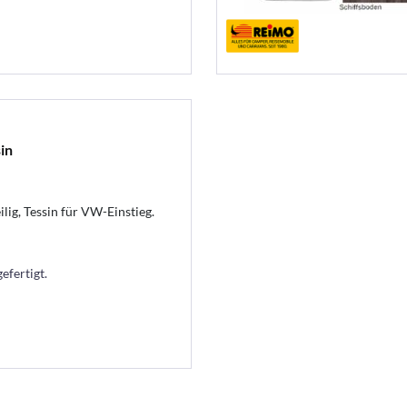
in
lig, Tessin für VW-Einstieg.
efertigt.