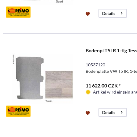
Details
Bodenpl.T5LR 1-tlg Tess
10537120
Bodenplatte VW T5 lR, 1-tei
11 622,00 CZK *
Artikel wird einzeln ang
Details