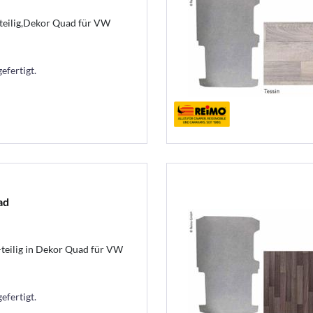
teilig,Dekor Quad für VW
efertigt.
ad
teilig in Dekor Quad für VW
efertigt.