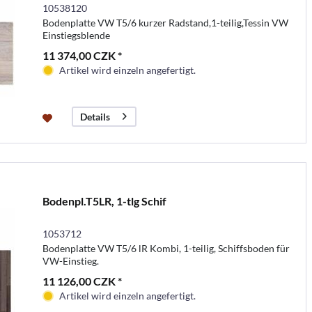
10538120
Bodenplatte VW T5/6 kurzer Radstand,1-teilig,Tessin VW
Einstiegsblende
11 374,00 CZK *
Artikel wird einzeln angefertigt.
Details
Bodenpl.T5LR, 1-tlg Schif
1053712
Bodenplatte VW T5/6 lR Kombi, 1-teilig, Schiffsboden für
VW-Einstieg.
11 126,00 CZK *
Artikel wird einzeln angefertigt.