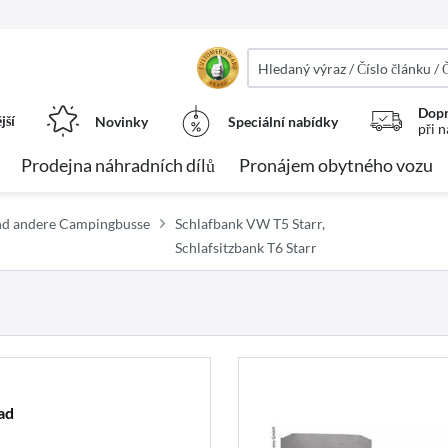
Dopr
jší
Novinky
Speciální nabídky
při 
Prodejna náhradních dílů
Pronájem obytného vozu
und andere Campingbusse
Schlafbank VW T5 Starr,
Schlafsitzbank T6 Starr
ad