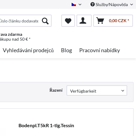
Služby/Nápověda
Czech
0,00 CZK *
ava zdarma
nákupu nad 50 € *
Vyhledávání prodejců
Blog
Pracovní nabídky
Řazení
Bodenpl.T5kR 1-tlg.Tessin