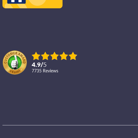
4.9
/
5
7735
reviews