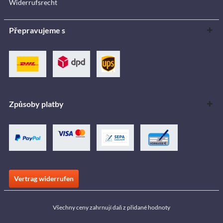
Widerrufsrecht
Přepravujeme s
Způsoby platby
Vertrag widerrufen
Všechny ceny zahrnují daň z přidané hodnoty