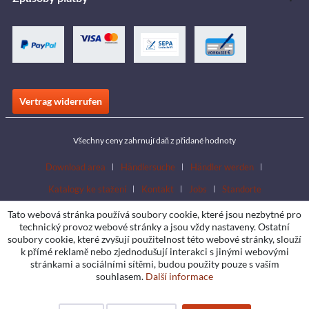
Vertrag widerrufen
Všechny ceny zahrnují daň z přidané hodnoty
Download area
Händlersuche
Händler werden
Katalogy ke stažení
Kontakt
Jobs
Standorte
Tato webová stránka používá soubory cookie, které jsou nezbytné pro
technický provoz webové stránky a jsou vždy nastaveny. Ostatní
soubory cookie, které zvyšují použitelnost této webové stránky, slouží
k přímé reklamě nebo zjednodušují interakci s jinými webovými
stránkami a sociálními sítěmi, budou použity pouze s vaším
souhlasem.
Další informace