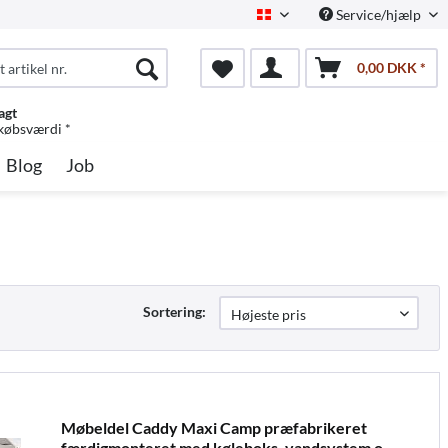
Service/hjælp
Dansk
0,00 DKK *
agt
 købsværdi *
Blog
Job
Sortering:
Møbeldel Caddy Maxi Camp præfabrikeret
færdigmonteret med køleboks, vandsystem o