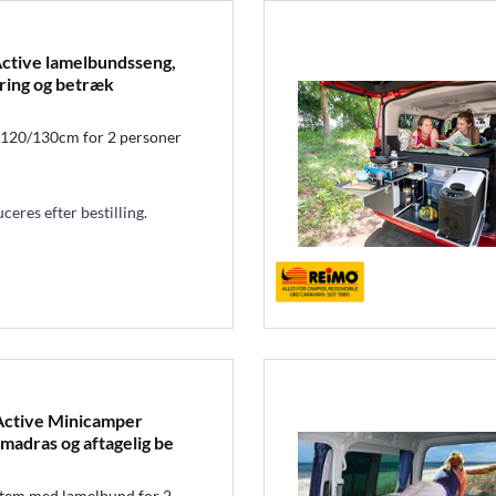
ctive lamelbundsseng,
ring og betræk
 120/130cm for 2 personer
eres efter bestilling.
Active Minicamper
adras og aftagelig be
tem med lamelbund for 2