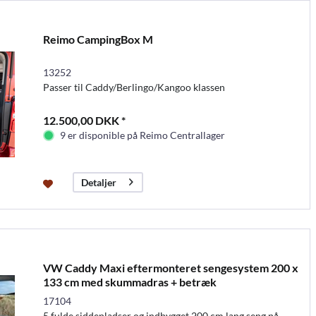
Reimo CampingBox M
13252
Passer til Caddy/Berlingo/Kangoo klassen
12.500,00 DKK *
9 er disponible på Reimo Centrallager
Detaljer
VW Caddy Maxi eftermonteret sengesystem 200 x
133 cm med skummadras + betræk
17104
5 fulde siddepladser og indbygget 200 cm lang seng på