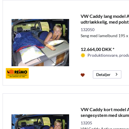
VW Caddy lang model A
udtrlækkelig, med polst
132050
Seng med lamelbund 195 x
12.664,00 DKK *
Produktionsvare, produc
Detaljer
VW Caddy kort model 
sengesystem med skumm
13205
VW Caddy Active sengesys