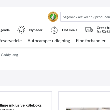
Gratis fr
lgende
Nyheder
Hot Deals
fra 50 €
Reservedele
Autocamper udlejning
Find forhandler
Caddy lang
inje inklusive køleboks,
ektrisk s