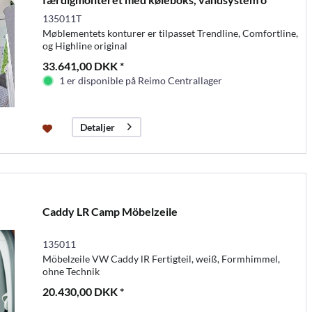
135011T
Møblementets konturer er tilpasset Trendline, Comfortline,
og Highline original
33.641,00 DKK *
1 er disponible på Reimo Centrallager
Detaljer
Caddy LR Camp Möbelzeile
135011
Möbelzeile VW Caddy lR Fertigteil, weiß, Formhimmel,
ohne Technik
20.430,00 DKK *