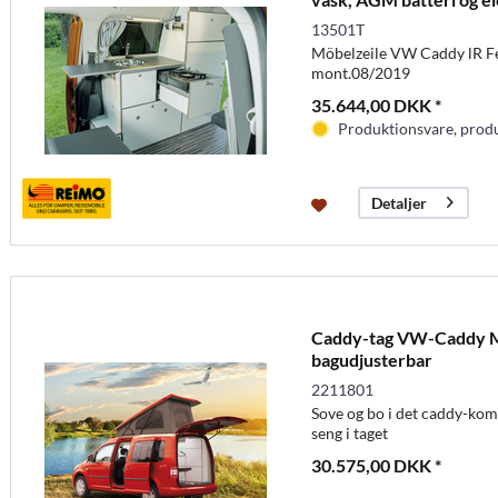
13501T
Möbelzeile VW Caddy lR Fe
mont.08/2019
35.644,00 DKK *
Produktionsvare, produc
Detaljer
Caddy-tag VW-Caddy Ma
bagudjusterbar
2211801
Sove og bo i det caddy-ko
seng i taget
30.575,00 DKK *