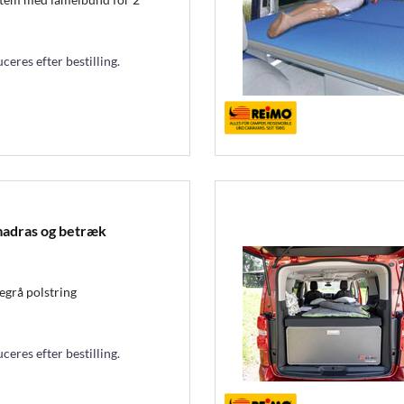
eres efter bestilling.
adras og betræk
egrå polstring
eres efter bestilling.