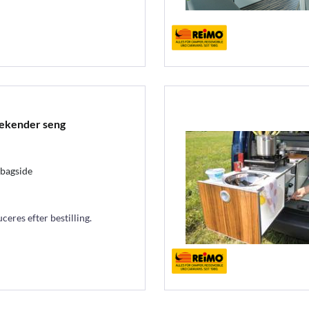
ekender seng
 bagside
eres efter bestilling.