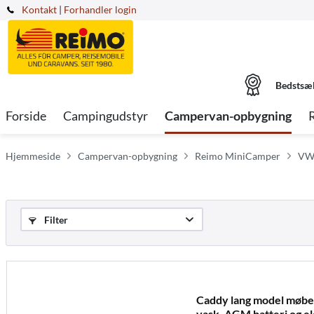
Kontakt
|
Forhandler login
Bedstsæ
Forside
Campingudstyr
Campervan-opbygning
Hjemmeside
Campervan-opbygning
Reimo MiniCamper
VW 
Filter
Caddy lang model møbell
vask, AGM batteri og el