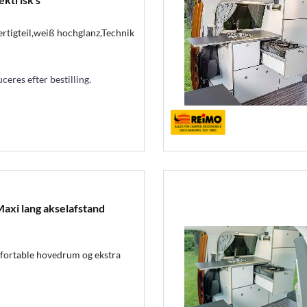
rtigteil,weiß hochglanz,Technik
eres efter bestilling.
xi lang akselafstand
mfortable hovedrum og ekstra