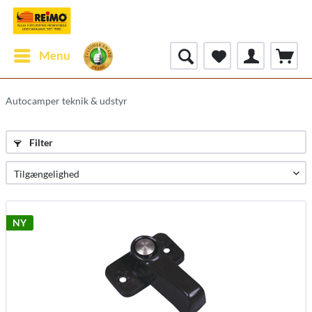
Menu
Autocamper teknik & udstyr
Filter
NY