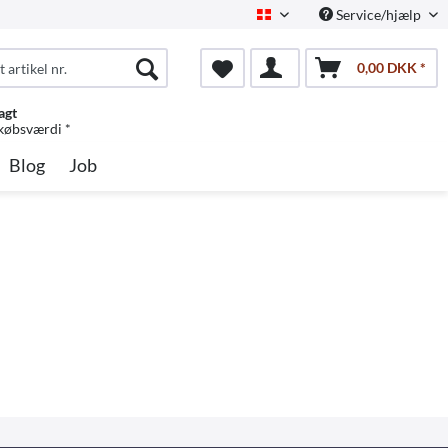
Service/hjælp
Dansk
0,00 DKK *
agt
 købsværdi *
Blog
Job