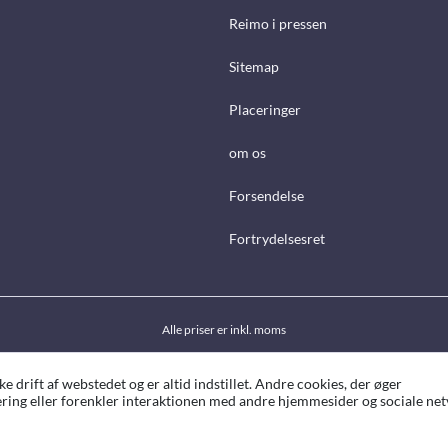
Reimo i pressen
Sitemap
Placeringer
om os
Forsendelse
Fortrydelsesret
Alle priser er inkl. moms
drift af webstedet og er altid indstillet. Andre cookies, der øger
ing eller forenkler interaktionen med andre hjemmesider og sociale netv