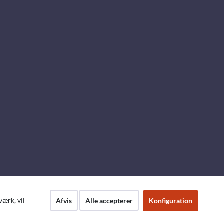
ærk, vil
Afvis
Alle accepterer
Konfiguration