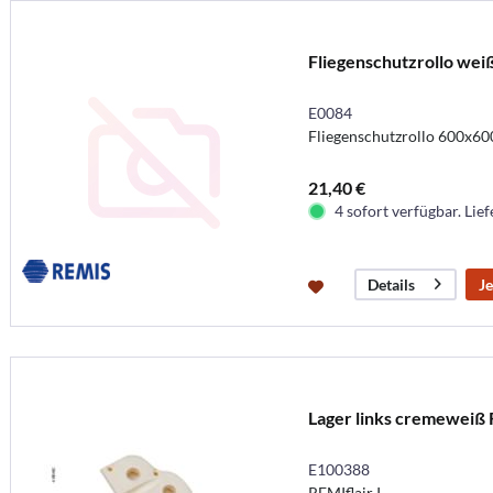
Fliegenschutzrollo wei
E0084
Fliegenschutzrollo 600x600
21,40 €
4 sofort verfügbar. Lief
Je
Details
Lager links cremeweiß
E100388
REMIflair I