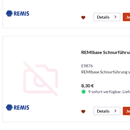
Je
Details
REMIbase Schnurführu
E9876
REMIbase Schnurführung 
8,30 €
9 sofort verfügbar. Lief
Je
Details