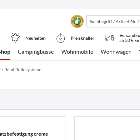
Versandko
r
Neuheiten
Preisknaller
ab 50 € Ei
Shop
Campingbusse
Wohnmobile
Wohnwagen
für Remi Rollosysteme
satzbefestigung creme