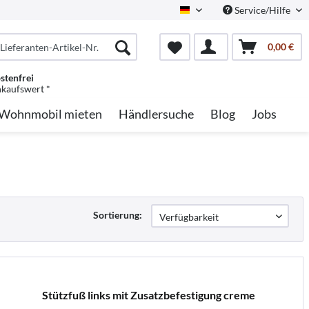
Service/Hilfe
German
0,00 €
stenfrei
nkaufswert *
Wohnmobil mieten
Händlersuche
Blog
Jobs
Sortierung:
Stützfuß links mit Zusatzbefestigung creme