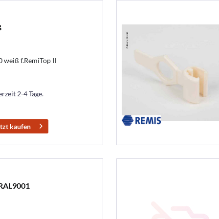
ß
 weiß f.RemiTop II
erzeit 2-4 Tage.
tzt kaufen
 RAL9001