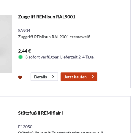
Zuggriff REMIsun RAL9001
SA904
Zuggriff REMIsun RAL9001 cremeweiß
2,44 €
3 sofort verfügbar. Lieferzeit 2-4 Tage.
Jetzt kaufen
Details
Stützfuß li REMIflair I
E12050
Stützfuß links mit Zusatzbefestigung grauweiß