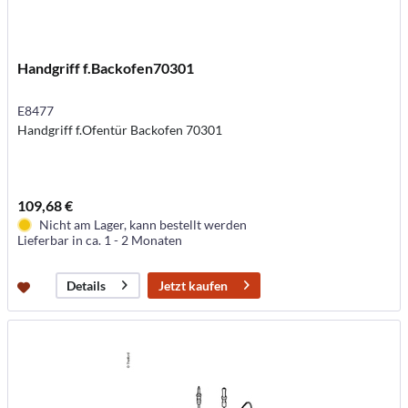
Handgriff f.Backofen70301
E8477
Handgriff f.Ofentür Backofen 70301
109,68 €
Nicht am Lager, kann bestellt werden
Lieferbar in ca. 1 - 2 Monaten
Jetzt kaufen
Details