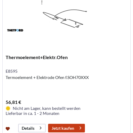
Thermoelement+Elektr.Ofen
E8595
Termoelement + Elektrode Ofen f.SOH70XXX
56,81 €
Nicht am Lager, kann bestellt werden
Lieferbar in ca. 1 - 2 Monaten
Jetzt kaufen
Details