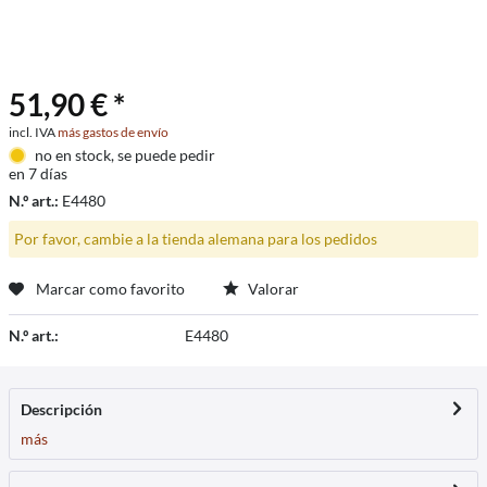
51,90 € *
incl. IVA
más gastos de envío
no en stock, se puede pedir
en 7 días
N.º art.:
E4480
Por favor, cambie a la tienda alemana para los pedidos
Marcar como favorito
Valorar
N.º art.:
E4480
Descripción
más